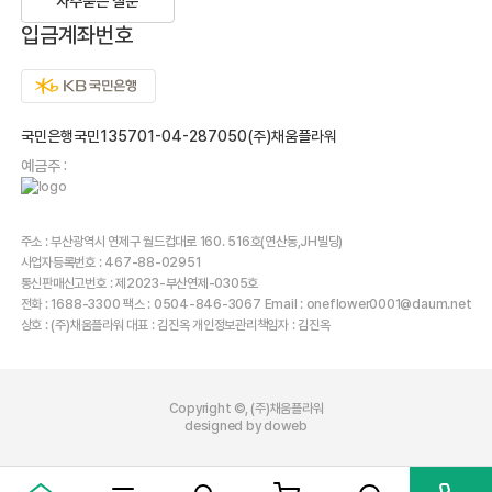
자주묻는 질문
입금계좌번호
국민은행국민135701-04-287050(주)채움플라워
예금주 :
주소 : 부산광역시 연제구 월드컵대로 160. 516호(연산동,JH빌딩)
사업자등록번호 : 467-88-02951
통신판매신고번호 : 제2023-부산연제-0305호
전화 : 1688-3300 팩스 : 0504-846-3067 Email : oneflower0001@daum.net
상호 : (주)채움플라워 대표 : 김진옥 개인정보관리책임자 : 김진옥
Copyright ©, (주)채움플라워
designed by doweb