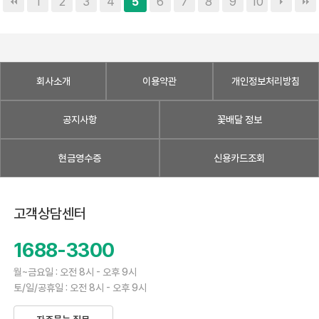
1
2
3
4
6
7
8
9
10
5
회사소개
이용약관
개인정보처리방침
공지사항
꽃배달 정보
현금영수증
신용카드조회
고객상담센터
1688-3300
월~금요일 : 오전 8시 - 오후 9시
토/일/공휴일 : 오전 8시 - 오후 9시