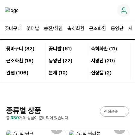
꽃바구니
꽃다발
승진/취임
축하화환
근조화환
동양난
서
꽃바구니 (82)
꽃다발 (61)
축하화환 (11)
근조화환 (16)
동양난 (22)
서양난 (20)
관엽 (106)
분재 (10)
신상품 (2)
종류별 상품
총
330
개의 상품이 준비되어 있습니다.