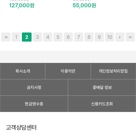
127,000원
55,000원
1
3
4
5
6
7
8
9
10
2
회사소개
이용약관
개인정보처리방침
공지사항
꽃배달 정보
현금영수증
신용카드조회
고객상담센터