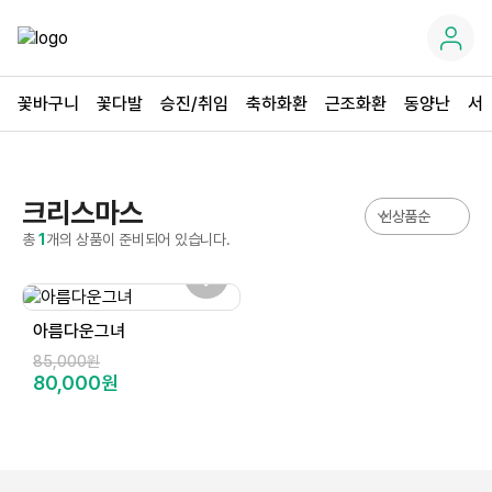
꽃바구니
꽃다발
승진/취임
축하화환
근조화환
동양난
서
크리스마스
총
1
개의 상품이 준비되어 있습니다.
아름다운그녀
85,000원
80,000원