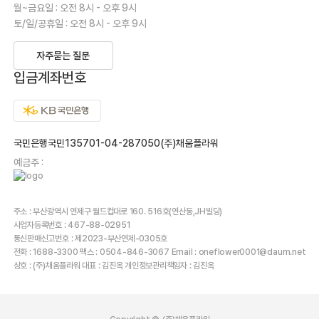
월~금요일 : 오전 8시 - 오후 9시
토/일/공휴일 : 오전 8시 - 오후 9시
자주묻는 질문
입금계좌번호
국민은행국민135701-04-287050(주)채움플라워
예금주 :
주소 : 부산광역시 연제구 월드컵대로 160. 516호(연산동,JH빌딩)
사업자등록번호 : 467-88-02951
통신판매신고번호 : 제2023-부산연제-0305호
전화 : 1688-3300 팩스 : 0504-846-3067 Email : oneflower0001@daum.net
상호 : (주)채움플라워 대표 : 김진옥 개인정보관리책임자 : 김진옥