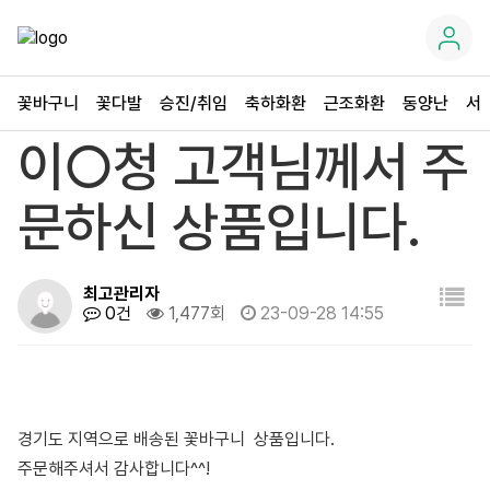
꽃바구니
꽃다발
승진/취임
축하화환
근조화환
동양난
서
이○청 고객님께서 주
문하신 상품입니다.
최고관리자
0건
1,477회
23-09-28 14:55
경기도 지역으로 배송된 꽃바구니 상품입니다.
주문해주셔서 감사합니다^^!