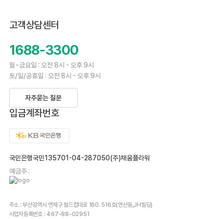
고객상담센터
1688-3300
월~금요일 : 오전 8시 - 오후 9시
토/일/공휴일 : 오전 8시 - 오후 9시
자주묻는 질문
입금계좌번호
국민은행국민135701-04-287050(주)채움플라워
예금주 :
주소 : 부산광역시 연제구 월드컵대로 160. 516호(연산동,JH빌딩)
사업자등록번호 : 467-88-02951