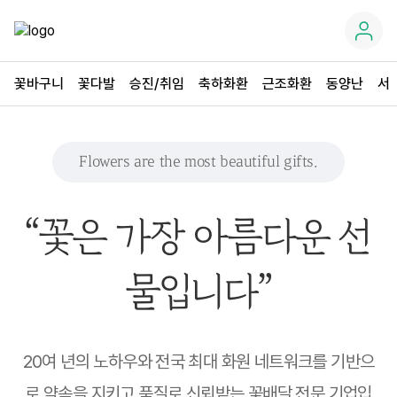
꽃바구니
꽃다발
승진/취임
축하화환
근조화환
동양난
서
Flowers are the most beautiful gifts.
“꽃은 가장 아름다운 선
물입니다”
20여 년의 노하우와 전국 최대 화원 네트워크를 기반으
로 약속을 지키고 품질로 신뢰받는 꽃배달 전문 기업입