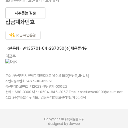
토/일/공휴일 : 오전 8시 - 오후 9시
자주묻는 질문
입금계좌번호
국민은행국민135701-04-287050(주)채움플라워
예금주 :
주소 : 부산광역시 연제구 월드컵대로 160. 516호(연산동,JH빌딩)
사업자등록번호 : 467-88-02951
통신판매신고번호 : 제2023-부산연제-0305호
전화 : 1688-3300 팩스 : 0504-846-3067 Email : oneflower0001@daum.net
상호 : (주)채움플라워 대표 : 김진옥 개인정보관리책임자 : 김진옥
Copyright ©, (주)채움플라워
designed by doweb