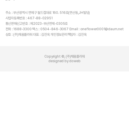
주소 : 부산광역시 연제구 월드컵대로 160. 516호(연산동,JH빌딩)
사업자등록번호 : 467-88-02951
통신판매신고번호 : 제2023-부산연제-0305호
전화 : 1688-3300 팩스 : 0504-846-3067 Email : oneflower0001@daum.net
상호 : (주)채움플라워 대표 : 김진옥 개인정보관리책임자 : 김진옥
Copyright ©, (주)채움플라워
designed by doweb