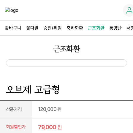
꽃바구니
꽃다발
승진/취임
축하화환
근조화환
동양난
서
근조화환
오브제 고급형
120,000
상품가격
원
79,000
회원할인가
원