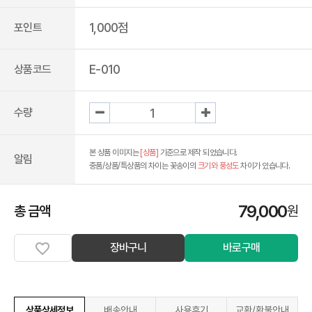
1,000점
포인트
E-010
상품코드
수량
본 상품 이미지는
[상품]
기준으로 제작 되었습니다.
알림
중품/상품/특상품의 차이는 꽃송이의
크기와 풍성도
차이가 있습니다.
79,000
총 금액
원
장바구니
바로구매
상품상세정보
배송안내
사용후기
교환/환불안내