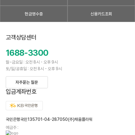
현금영수증
신용카드조회
고객상담센터
1688-3300
월~금요일 : 오전 8시 - 오후 9시
토/일/공휴일 : 오전 8시 - 오후 9시
자주묻는 질문
입금계좌번호
국민은행국민135701-04-287050(주)채움플라워
예금주 :