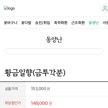
꽃바구니
꽃다발
승진/취임
축하화환
근조화환
동양난
서
동양난
황금일향(금투각분)
153,000
상품가격
원
149,000
회원할인가
원