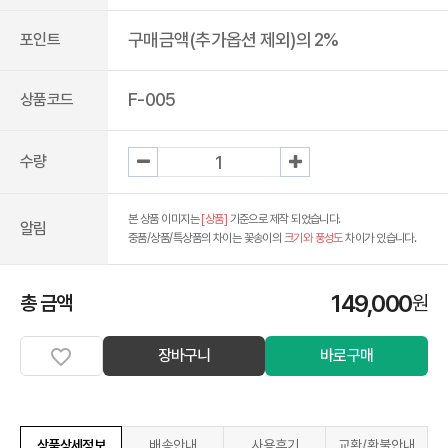
구매금액(추가옵션 제외)의 2%
포인트
F-005
상품코드
수량
본 상품 이미지는
[상품]
기준으로 제작 되었습니다.
알림
중품/상품/특상품의 차이는 꽃송이의
크기와 풍성도
차이가 있습니다.
149,000
총 금액
원
장바구니
바로구매
상품상세정보
배송안내
사용후기
교환/환불안내