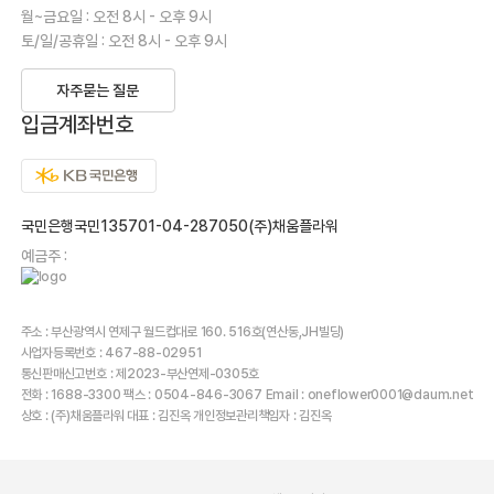
월~금요일 : 오전 8시 - 오후 9시
토/일/공휴일 : 오전 8시 - 오후 9시
자주묻는 질문
입금계좌번호
국민은행국민135701-04-287050(주)채움플라워
예금주 :
주소 : 부산광역시 연제구 월드컵대로 160. 516호(연산동,JH빌딩)
사업자등록번호 : 467-88-02951
통신판매신고번호 : 제2023-부산연제-0305호
전화 : 1688-3300 팩스 : 0504-846-3067 Email : oneflower0001@daum.net
상호 : (주)채움플라워 대표 : 김진옥 개인정보관리책임자 : 김진옥