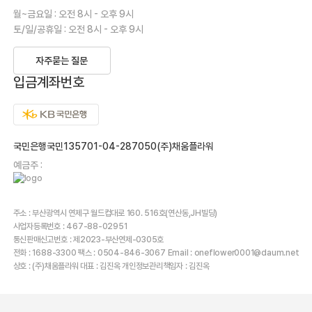
월~금요일 : 오전 8시 - 오후 9시
토/일/공휴일 : 오전 8시 - 오후 9시
자주묻는 질문
입금계좌번호
국민은행국민135701-04-287050(주)채움플라워
예금주 :
주소 : 부산광역시 연제구 월드컵대로 160. 516호(연산동,JH빌딩)
사업자등록번호 : 467-88-02951
통신판매신고번호 : 제2023-부산연제-0305호
전화 : 1688-3300 팩스 : 0504-846-3067 Email : oneflower0001@daum.net
상호 : (주)채움플라워 대표 : 김진옥 개인정보관리책임자 : 김진옥