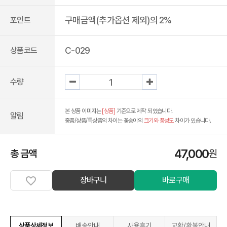
구매금액(추가옵션 제외)의 2%
포인트
C-029
상품코드
수량
본 상품 이미지는
[상품]
기준으로 제작 되었습니다.
알림
중품/상품/특상품의 차이는 꽃송이의
크기와 풍성도
차이가 있습니다.
47,000
총 금액
원
장바구니
바로구매
상품상세정보
배송안내
사용후기
교환/환불안내