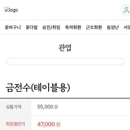
꽃바구니
꽃다발
승진/취임
축하화환
근조화환
동양난
서
관엽
금전수(테이블용)
55,000
상품가격
원
47,000
회원할인가
원