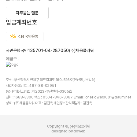
자주묻는 질문
입금계좌번호
국민은행국민135701-04-287050(주)채움플라워
예금주 :
주소 : 부산광역시 연제구 월드컵대로 160. 516호(연산동,JH빌딩)
사업자등록번호 : 467-88-02951
통신판매신고번호 : 제2023-부산연제-0305호
전화 : 1688-3300 팩스 : 0504-846-3067 Email : oneflower0001@daum.net
상호 : (주)채움플라워 대표 : 김진옥 개인정보관리책임자 : 김진옥
Copyright ©, (주)채움플라워
designed by doweb