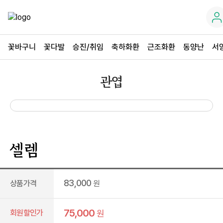
꽃바구니
꽃다발
승진/취임
축하화환
근조화환
동양난
서
관엽
셀렘
83,000
상품가격
원
75,000
회원할인가
원