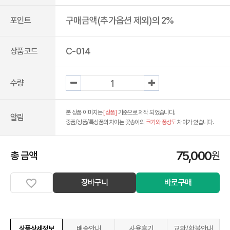
구매금액(추가옵션 제외)의 2%
포인트
C-014
상품코드
수량
본 상품 이미지는
[상품]
기준으로 제작 되었습니다.
알림
중품/상품/특상품의 차이는 꽃송이의
크기와 풍성도
차이가 있습니다.
75,000
총 금액
원
장바구니
바로구매
상품상세정보
배송안내
사용후기
교환/환불안내