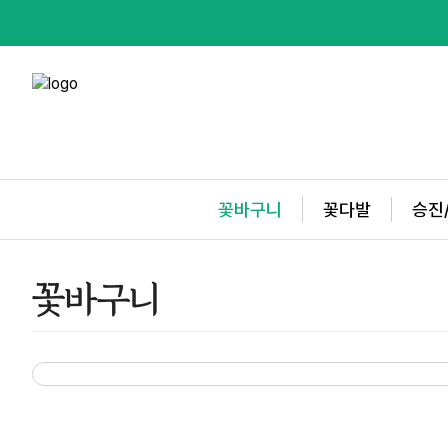
꽃바구니
꽃다발
승진
꽃바구니