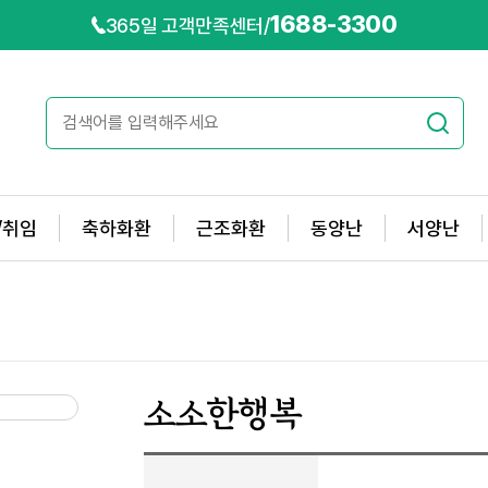
1688-3300
365일 고객만족센터
/
/취임
축하화환
근조화환
동양난
서양난
소소한행복