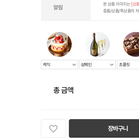
본 상품 이미지는
[상품
알림
중품/상품/특상품의 
총 금액
장바구니