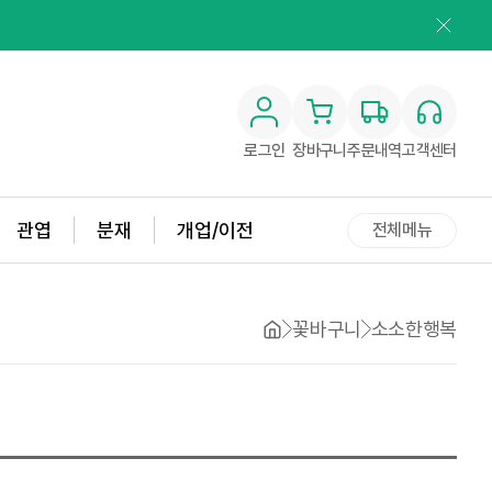
로그인
장바구니
주문내역
고객센터
관엽
분재
개업/이전
전체메뉴
꽃바구니
소소한행복