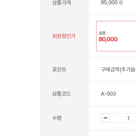
85,000
상품가격
원
중품
회원할인가
80,000
포인트
구매금액(추가옵션
상품코드
A-003
수량