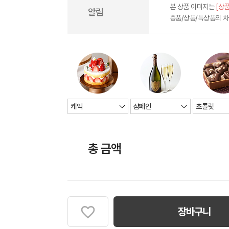
본 상품 이미지는
[상품
알림
중품/상품/특상품의 
총 금액
장바구니