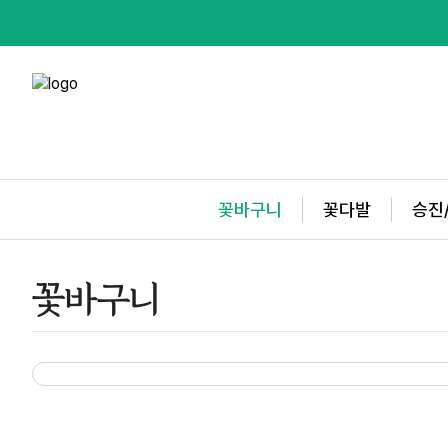
꽃바구니
꽃다발
승진
꽃바구니