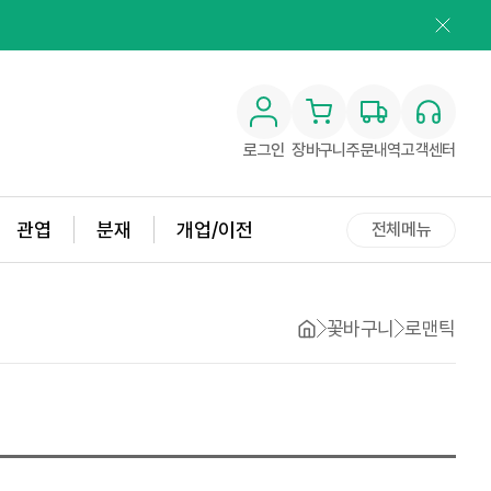
로그인
장바구니
주문내역
고객센터
관엽
분재
개업/이전
전체메뉴
꽃바구니
로맨틱