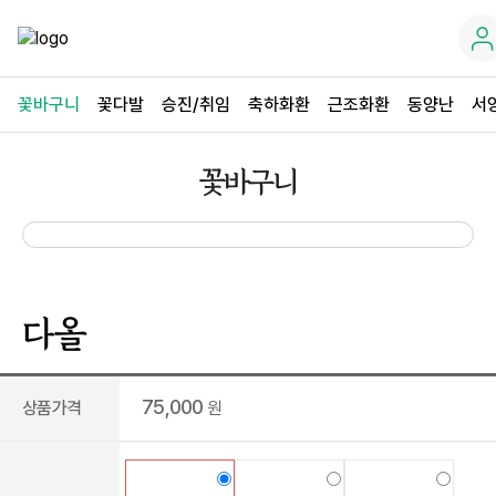
꽃바구니
꽃다발
승진/취임
축하화환
근조화환
동양난
서
꽃바구니
다올
75,000
상품가격
원