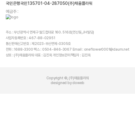
국민은행국민135701-04-287050(주)채움플라워
예금주 :
주소 : 부산광역시 연제구 월드컵대로 160. 516호(연산동,JH빌딩)
사업자등록번호 : 467-88-02951
통신판매신고번호 : 제2023-부산연제-0305호
전화 : 1688-3300 팩스 : 0504-846-3067 Email : oneflower0001@daum.net
상호 : (주)채움플라워 대표 : 김진옥 개인정보관리책임자 : 김진옥
Copyright ©, (주)채움플라워
designed by doweb