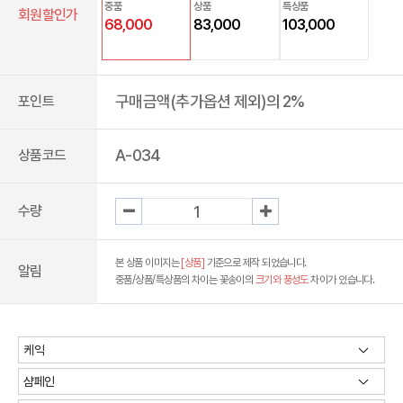
중품
상품
특상품
회원할인가
68,000
83,000
103,000
구매금액(추가옵션 제외)의 2%
포인트
A-034
상품코드
수량
본 상품 이미지는
[상품]
기준으로 제작 되었습니다.
알림
중품/상품/특상품의 차이는 꽃송이의
크기와 풍성도
차이가 있습니다.