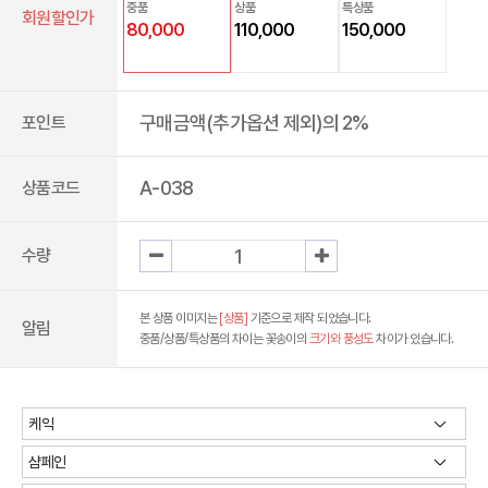
중품
상품
특상품
회원할인가
80,000
110,000
150,000
구매금액(추가옵션 제외)의 2%
포인트
A-038
상품코드
수량
본 상품 이미지는
[상품]
기준으로 제작 되었습니다.
알림
중품/상품/특상품의 차이는 꽃송이의
크기와 풍성도
차이가 있습니다.