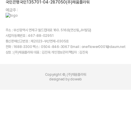
국민은행국민135701-04-287050(주)채움플라워
예금주 :
주소 : 부산광역시 연제구 월드컵대로 160. 516호(연산동,JH빌딩)
사업자등록번호 : 467-88-02951
통신판매신고번호 : 제2023-부산연제-0305호
전화 : 1688-3300 팩스 : 0504-846-3067 Email : oneflower0001@daum.net
상호 : (주)채움플라워 대표 : 김진옥 개인정보관리책임자 : 김진옥
Copyright ©, (주)채움플라워
designed by doweb