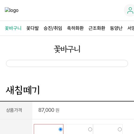
꽃바구니
꽃다발
승진/취임
축하화환
근조화환
동양난
서
꽃바구니
새침떼기
87,000
상품가격
원