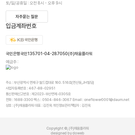
토/일/공휴일 : 오전 8시 - 오후 9시
자주묻는 질문
입금계좌번호
국민은행국민135701-04-287050(주)채움플라워
예금주 :
주소 : 부산광역시 연제구 월드컵대로 160. 516호(연산동,JH빌딩)
사업자등록번호 : 467-88-02951
통신판매신고번호 : 제2023-부산연제-0305호
전화 : 1688-3300 팩스 : 0504-846-3067 Email : oneflower0001@daum.net
상호 : (주)채움플라워 대표 : 김진옥 개인정보관리책임자 : 김진옥
Copyright ©, (주)채움플라워
designed by doweb