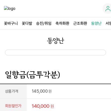
꽃바구니
꽃다발
승진/취임
축하화환
근조화환
동양난
서
동양난
일향금(금투각분)
145,000
상품가격
원
140,000
회원할인가
원