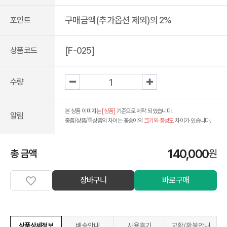
구매금액(추가옵션 제외)의 2%
포인트
[F-025]
상품코드
수량
본 상품 이미지는
[상품]
기준으로 제작 되었습니다.
알림
중품/상품/특상품의 차이는 꽃송이의
크기와 풍성도
차이가 있습니다.
140,000
총 금액
원
장바구니
바로구매
상품상세정보
배송안내
사용후기
교환/환불안내