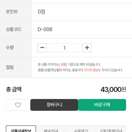
0점
포인트
D-008
상품코드
수량
본 상품 이미지는
[상품]
기준으로 제작 되었습니다.
알림
중품/상품/특상품의 차이는 꽃송이의
크기와 풍성도
차이가 있습니다.
43,000
총 금액
원
장바구니
바로구매
상품상세정보
배송안내
사용후기
교환/환불안내