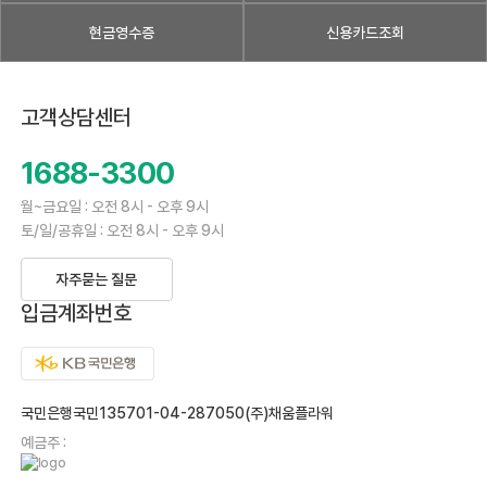
현금영수증
신용카드조회
고객상담센터
1688-3300
월~금요일 : 오전 8시 - 오후 9시
토/일/공휴일 : 오전 8시 - 오후 9시
자주묻는 질문
입금계좌번호
국민은행국민135701-04-287050(주)채움플라워
예금주 :