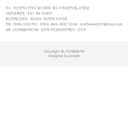
주소 : 부산광역시 연제구 월드컵대로 160. 516호(연산동,JH빌딩)
사업자등록번호 : 467-88-02951
통신판매신고번호 : 제2023-부산연제-0305호
전화 : 1688-3300 팩스 : 0504-846-3067 Email : oneflower0001@daum.net
상호 : (주)채움플라워 대표 : 김진옥 개인정보관리책임자 : 김진옥
Copyright ©, (주)채움플라워
designed by doweb