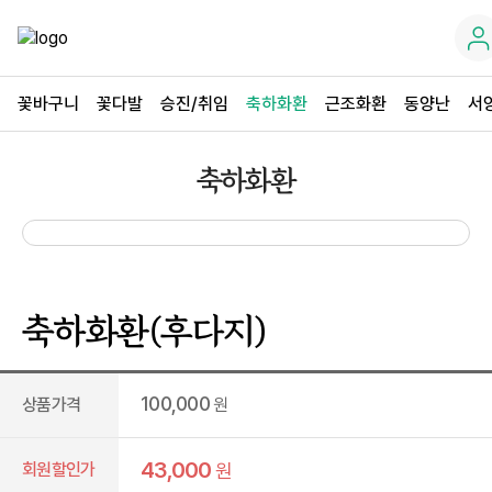
꽃바구니
꽃다발
승진/취임
축하화환
근조화환
동양난
서
축하화환
축하화환(후다지)
100,000
상품가격
원
43,000
회원할인가
원