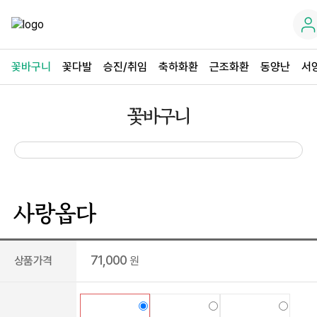
꽃바구니
꽃다발
승진/취임
축하화환
근조화환
동양난
서
꽃바구니
사랑옵다
71,000
상품가격
원