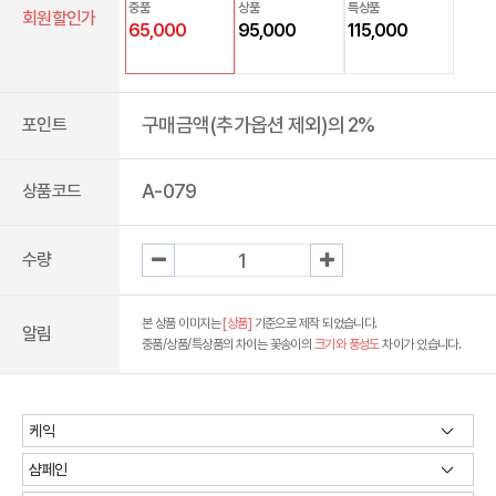
중품
상품
특상품
회원할인가
65,000
95,000
115,000
구매금액(추가옵션 제외)의 2%
포인트
A-079
상품코드
수량
본 상품 이미지는
[상품]
기준으로 제작 되었습니다.
알림
중품/상품/특상품의 차이는 꽃송이의
크기와 풍성도
차이가 있습니다.