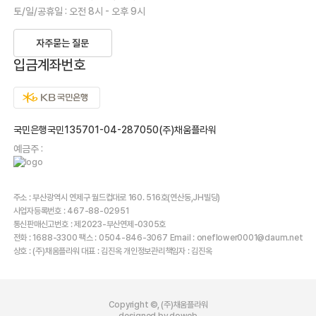
토/일/공휴일 : 오전 8시 - 오후 9시
자주묻는 질문
입금계좌번호
국민은행국민135701-04-287050(주)채움플라워
예금주 :
주소 : 부산광역시 연제구 월드컵대로 160. 516호(연산동,JH빌딩)
사업자등록번호 : 467-88-02951
통신판매신고번호 : 제2023-부산연제-0305호
전화 : 1688-3300 팩스 : 0504-846-3067 Email : oneflower0001@daum.net
상호 : (주)채움플라워 대표 : 김진옥 개인정보관리책임자 : 김진옥
Copyright ©, (주)채움플라워