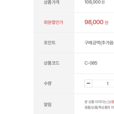
108,000
상품가격
원
98,000
회원할인가
원
포인트
구매금액(추가옵션
상품코드
C-085
수량
본 상품 이미지는
[상품
알림
중품/상품/특상품의 