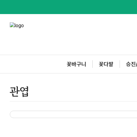
꽃바구니
꽃다발
승진
관엽