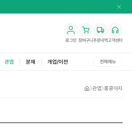
로그인
장바구니
주문내역
고객센터
관엽
분재
개업/이전
전체메뉴
관엽
홍콩야자