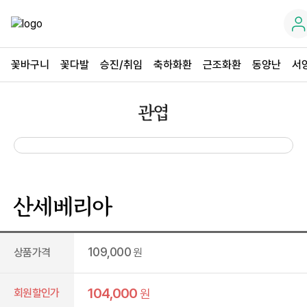
꽃바구니
꽃다발
승진/취임
축하화환
근조화환
동양난
서
관엽
산세베리아
109,000
상품가격
원
104,000
회원할인가
원