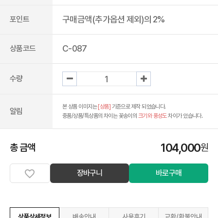
구매금액(추가옵션 제외)의 2%
포인트
C-087
상품코드
수량
본 상품 이미지는
[상품]
기준으로 제작 되었습니다.
알림
중품/상품/특상품의 차이는 꽃송이의
크기와 풍성도
차이가 있습니다.
104,000
총 금액
원
장바구니
바로구매
상품상세정보
배송안내
사용후기
교환/환불안내