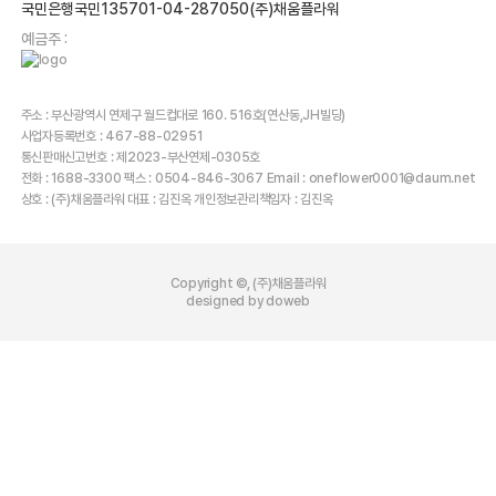
국민은행국민135701-04-287050(주)채움플라워
예금주 :
주소 : 부산광역시 연제구 월드컵대로 160. 516호(연산동,JH빌딩)
사업자등록번호 : 467-88-02951
통신판매신고번호 : 제2023-부산연제-0305호
전화 : 1688-3300 팩스 : 0504-846-3067 Email : oneflower0001@daum.net
상호 : (주)채움플라워 대표 : 김진옥 개인정보관리책임자 : 김진옥
Copyright ©, (주)채움플라워
designed by doweb