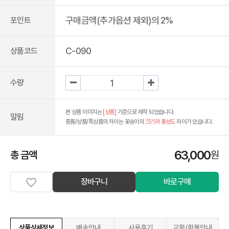
구매금액(추가옵션 제외)의 2%
포인트
C-090
상품코드
수량
본 상품 이미지는
[상품]
기준으로 제작 되었습니다.
알림
중품/상품/특상품의 차이는 꽃송이의
크기와 풍성도
차이가 있습니다.
63,000
총 금액
원
장바구니
바로구매
상품상세정보
배송안내
사용후기
교환/환불안내