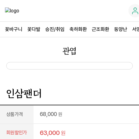
꽃바구니
꽃다발
승진/취임
축하화환
근조화환
동양난
서
관엽
인삼팬더
68,000
상품가격
원
63,000
회원할인가
원