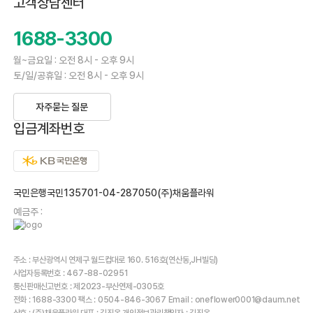
고객상담센터
1688-3300
월~금요일 : 오전 8시 - 오후 9시
토/일/공휴일 : 오전 8시 - 오후 9시
자주묻는 질문
입금계좌번호
국민은행국민135701-04-287050(주)채움플라워
예금주 :
주소 : 부산광역시 연제구 월드컵대로 160. 516호(연산동,JH빌딩)
사업자등록번호 : 467-88-02951
통신판매신고번호 : 제2023-부산연제-0305호
전화 : 1688-3300 팩스 : 0504-846-3067 Email : oneflower0001@daum.net
상호 : (주)채움플라워 대표 : 김진옥 개인정보관리책임자 : 김진옥