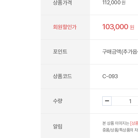
112,000
상품가격
원
103,000
회원할인가
원
포인트
구매금액(추가옵션
상품코드
C-093
수량
본 상품 이미지는
[상품
알림
중품/상품/특상품의 