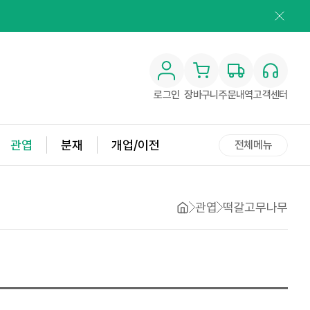
로그인
장바구니
주문내역
고객센터
관엽
분재
개업/이전
전체메뉴
관엽
떡갈고무나무