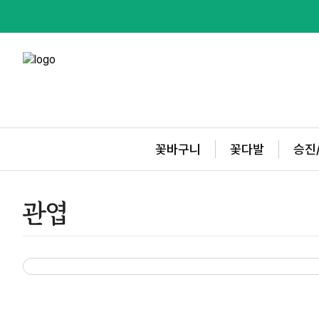
꽃바구니
꽃다발
승진
관엽