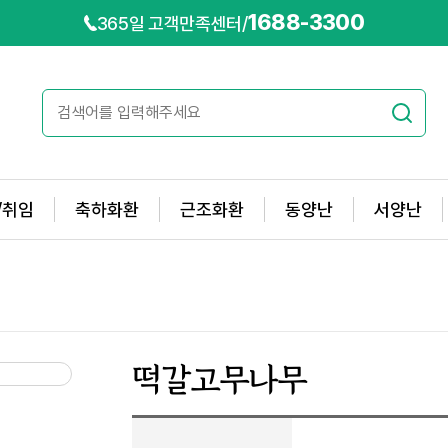
1688-3300
365일 고객만족센터
/
/취임
축하화환
근조화환
동양난
서양난
떡갈고무나무