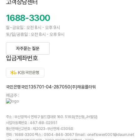
고객상담센터
1688-3300
월~금요일 : 오전 8시 - 오후 9시
토/일/공휴일 : 오전 8시 - 오후 9시
자주묻는 질문
입금계좌번호
국민은행국민135701-04-287050(주)채움플라워
예금주 :
주소 : 부산광역시 연제구 월드컵대로 160. 516호(연산동,JH빌딩)
사업자등록번호 : 467-88-02951
통신판매신고번호 : 제2023-부산연제-0305호
전화 : 1688-3300 팩스 : 0504-846-3067 Email : oneflower0001@daum.net