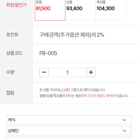
중품
상품
특상품
회원할인가
81,500
93,400
104,300
구매금액(추가옵션 제외)의 2%
포인트
FB-005
상품코드
수량
본 상품 이미지는
[상품]
기준으로 제작 되었습니다.
알림
중품/상품/특상품의 차이는 꽃송이의
크기와 풍성도
차이가 있습니다.