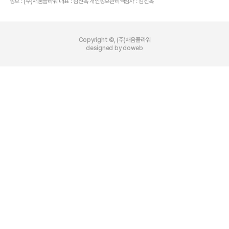
상호 : (주)채움플라워 대표 : 김진옥 개인정보관리책임자 : 김진옥
Copyright ©, (주)채움플라워
designed by doweb