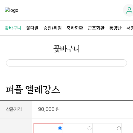
꽃바구니
꽃다발
승진/취임
축하화환
근조화환
동양난
서
꽃바구니
퍼플 엘레강스
90,000
상품가격
원