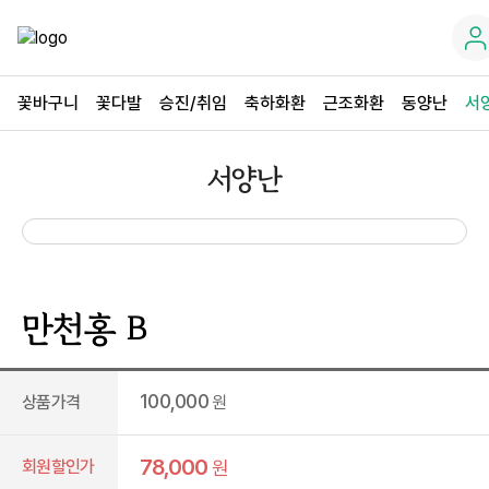
꽃바구니
꽃다발
승진/취임
축하화환
근조화환
동양난
서
서양난
만천홍 B
100,000
상품가격
원
78,000
회원할인가
원