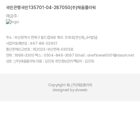
국민은행국민135701-04-287050(주)채움플라워
예금주 :
주소 : 부산광역시 연제구 월드컵대로 160. 516호(연산동,JH빌딩)
사업자등록번호 : 467-88-02951
통신판매신고번호 : 제2023-부산연제-0305호
전화 : 1688-3300 팩스 : 0504-846-3067 Email : oneflower0001@daum.net
상호 : (주)채움플라워 대표 : 김진옥 개인정보관리책임자 : 김진옥
Copyright ©, (주)채움플라워
designed by doweb