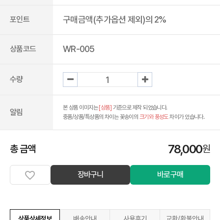
구매금액(추가옵션 제외)의 2%
포인트
WR-005
상품코드
수량
본 상품 이미지는
[상품]
기준으로 제작 되었습니다.
알림
중품/상품/특상품의 차이는 꽃송이의
크기와 풍성도
차이가 있습니다.
78,000
총 금액
원
장바구니
바로구매
상품상세정보
배송안내
사용후기
교환/환불안내