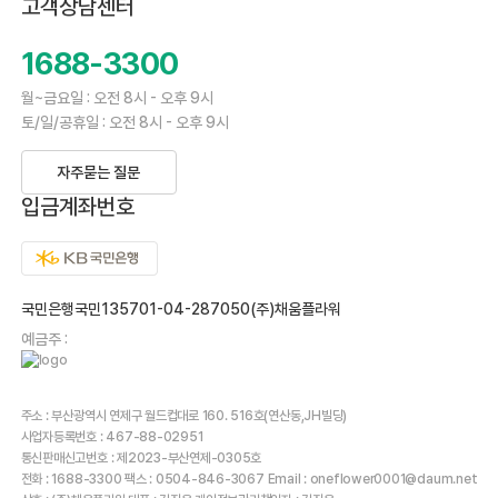
고객상담센터
1688-3300
월~금요일 : 오전 8시 - 오후 9시
토/일/공휴일 : 오전 8시 - 오후 9시
자주묻는 질문
입금계좌번호
국민은행국민135701-04-287050(주)채움플라워
예금주 :
주소 : 부산광역시 연제구 월드컵대로 160. 516호(연산동,JH빌딩)
사업자등록번호 : 467-88-02951
통신판매신고번호 : 제2023-부산연제-0305호
전화 : 1688-3300 팩스 : 0504-846-3067 Email : oneflower0001@daum.net