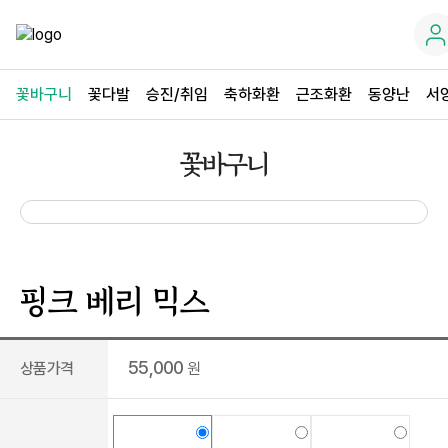
꽃바구니
꽃다발
승진/취임
축하화환
근조화환
동양난
서
꽃바구니
핑크 베리 믹스
55,000
상품가격
원