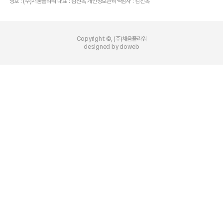
상호 : (주)채움플라워 대표 : 김진옥 개인정보관리책임자 : 김진옥
Copyright ©, (주)채움플라워
designed by doweb