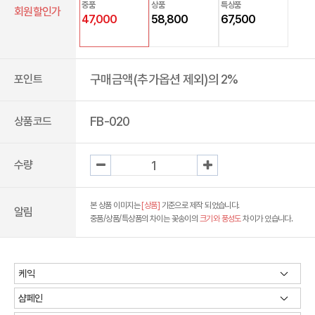
중품
상품
특상품
회원할인가
47,000
58,800
67,500
구매금액(추가옵션 제외)의 2%
포인트
FB-020
상품코드
수량
본 상품 이미지는
[상품]
기준으로 제작 되었습니다.
알림
중품/상품/특상품의 차이는 꽃송이의
크기와 풍성도
차이가 있습니다.