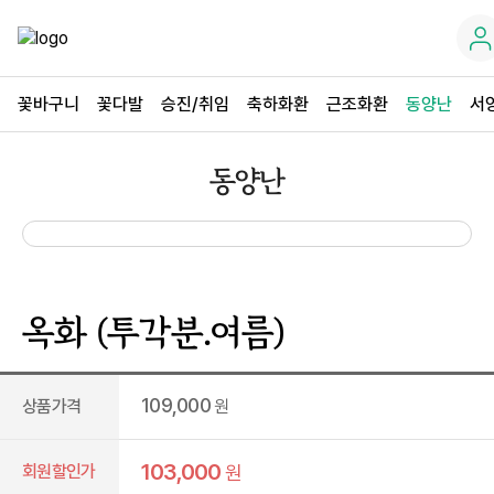
꽃바구니
꽃다발
승진/취임
축하화환
근조화환
동양난
서
동양난
옥화 (투각분.여름)
109,000
상품가격
원
103,000
회원할인가
원