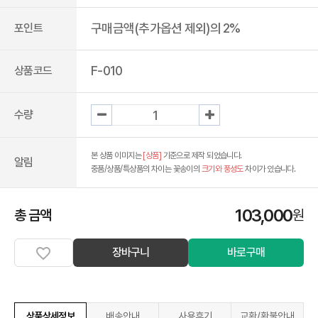
구매금액(추가옵션 제외)의 2%
포인트
F-010
상품코드
수량
본 상품 이미지는
[상품]
기준으로 제작 되었습니다.
알림
중품/상품/특상품의 차이는 꽃송이의
크기와 풍성도
차이가 있습니다.
103,000
총 금액
원
장바구니
바로구매
상품상세정보
배송안내
사용후기
교환/환불안내