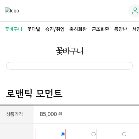
꽃바구니
꽃다발
승진/취임
축하화환
근조화환
동양난
서
꽃바구니
로맨틱 모먼트
85,000
상품가격
원