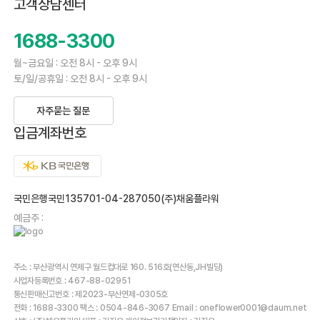
고객상담센터
1688-3300
월~금요일 : 오전 8시 - 오후 9시
토/일/공휴일 : 오전 8시 - 오후 9시
자주묻는 질문
입금계좌번호
국민은행국민135701-04-287050(주)채움플라워
예금주 :
주소 : 부산광역시 연제구 월드컵대로 160. 516호(연산동,JH빌딩)
사업자등록번호 : 467-88-02951
통신판매신고번호 : 제2023-부산연제-0305호
전화 : 1688-3300 팩스 : 0504-846-3067 Email : oneflower0001@daum.net