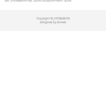
상호 : (주)채움플라워 대표 : 김진옥 개인정보관리책임자 : 김진옥
Copyright ©, (주)채움플라워
designed by doweb