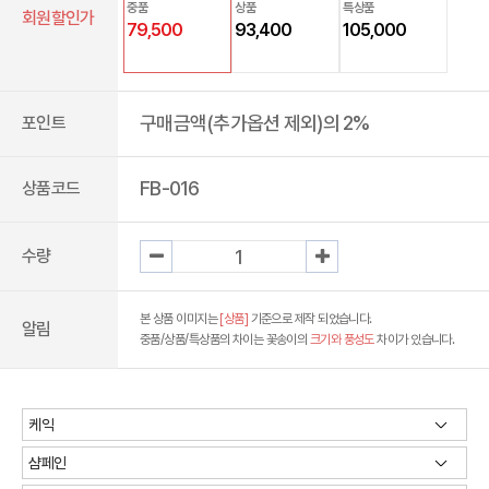
중품
상품
특상품
회원할인가
79,500
93,400
105,000
구매금액(추가옵션 제외)의 2%
포인트
FB-016
상품코드
수량
본 상품 이미지는
[상품]
기준으로 제작 되었습니다.
알림
중품/상품/특상품의 차이는 꽃송이의
크기와 풍성도
차이가 있습니다.