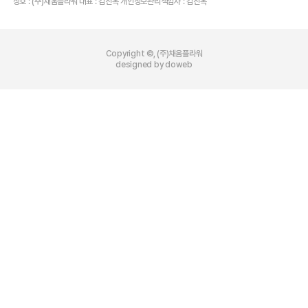
상호 : (주)채움플라워 대표 : 김진옥 개인정보관리책임자 : 김진옥
Copyright ©, (주)채움플라워
designed by doweb