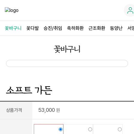
꽃바구니
꽃다발
승진/취임
축하화환
근조화환
동양난
서
꽃바구니
소프트 가든
53,000
상품가격
원