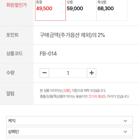
중품
상품
특상품
회원할인가
49,500
59,000
68,300
구매금액(추가옵션 제외)의 2%
포인트
FB-014
상품코드
수량
본 상품 이미지는
[상품]
기준으로 제작 되었습니다.
알림
중품/상품/특상품의 차이는 꽃송이의
크기와 풍성도
차이가 있습니다.