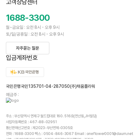
고객상담센터
1688-3300
월~금요일 : 오전 8시 - 오후 9시
토/일/공휴일 : 오전 8시 - 오후 9시
자주묻는 질문
입금계좌번호
국민은행국민135701-04-287050(주)채움플라워
예금주 :
주소 : 부산광역시 연제구 월드컵대로 160. 516호(연산동,JH빌딩)
사업자등록번호 : 467-88-02951
통신판매신고번호 : 제2023-부산연제-0305호
전화 : 1688-3300 팩스 : 0504-846-3067 Email : oneflower0001@daum.net